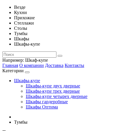
Везде
Кухни
Прихожие
Стеллажи
Столы
Тумбы
Шкафы
Шкафы-купе
Например:
Шкаф-купе
Главная
О компании
Доставка
Контакты
Категории
Шкафы-купе
Шкафы-купе двух дверные
Шкафы-купе трех дверные
Шкафы-купе четырех дверные
Шкафы гардеробные
Шкафы Оптима
Тумбы